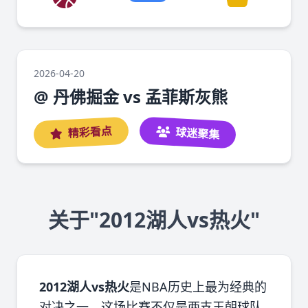
2026-04-20
@ 丹佛掘金 vs 孟菲斯灰熊
精彩看点
球迷聚集
关于"2012湖人vs热火"
2012湖人vs热火
是NBA历史上最为经典的
对决之一。这场比赛不仅是两支王朝球队