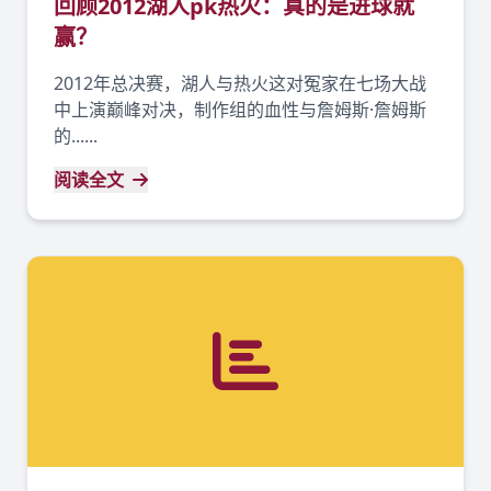
回顾2012湖人pk热火：真的是进球就
赢？
2012年总决赛，湖人与热火这对冤家在七场大战
中上演巅峰对决，制作组的血性与詹姆斯·詹姆斯
的......
阅读全文